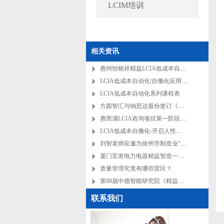
LCIM培训
相关资讯
惠州恒铭祥精益LCIA低成本自动化项目启动大会圆满举行！
LCIA低成本自动化/自働化应用与实践培训（2天1夜）
LCIA低成本自动化系列课程表
方圆智汇与纳思达股份签订《Cell Line单元生产线实战》精益培训协议
惠而浦LCIA咨询项目第一阶段圆满结束
LCIA低成本自働化-开启人性化生产时代
刘智老师应邀为徐州市制造业“智改数转”进行诊断服务
厦门宏发电力电器精益智造一站式解决方案成功签约
质量管理究竟有哪些雷区？
第88届中德智能研究院《精益生产体系与工具应用》研修班圆满开班
联系我们