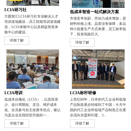
LCIA研习社
低成本智造一站式解决方案
方圆智汇LCIA研习社专业解决人才
市场竞争加剧，劳动力成本增加；原
培训道场建设，员工技能培训道场建
材料价格上涨。品质没有保障，多品
设，LCIA体验中心以及精益智造体
种小批量生产方式来袭，员工效率低
验中心的建设。
下，投资风险巨大。
详细了解
详细了解
LCIA标杆研修
LCIA培训
上世纪80年，日本的代工企业和低瑞
低成本自働化（LCIA），以其投资
产品制造逐步转移到了中国；今天中
少、设计周期短、灵活、维护成本
国的代工企业和低瑞产品制造正在逐
低、全员参与自主改善等优点，被认
步流向东盟和印度。 3...
为是企业实现转型升级的一...
详细了解
详细了解