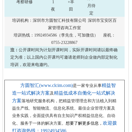
考察研修
1
+丰
月待
夜
田
定
培训机构：深圳市方圆智汇科技有限公司 深圳市宝安区百
家管理咨询工作室
培训热线：19924934586（李先生，可加微信） 座机：
0755-23228867
注：
公开课时间为计划开课时间，实际开课时间请以最终确
定为准；以上国内公开课均可邀请老师到企业做内部定制化
培训，欢迎来电邀约。
方圆智汇
(www.clcim.com)
精益智
是一家专业从事
造一站式解决方案
精益低成本自働化一站式解决
及
方案
落地研究服务机构，
把精益管理理念和方法植入到精
益生产线、智能物流、信息化系统、最佳企业管理方案及
业务实践，全面提供具有自主知识产权精益信息化、自动
欢迎拨
化、服务于一体的解决方案
。
想要了解更多信息，
打咨询热线：19924934586