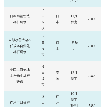
27~28
7
日本精益智造
天
日
11月
29800
标杆研修
6
本
待定
夜
7
全球改善大会&
天
日
9月待
低成本自働化
29800
6
本
定
标杆研修
夜
6
泰国丰田低成
天
泰
12月
本自働化标杆
27800
5
国
待定
研修
夜
10月
3
广
待定
广汽丰田标杆
天
州
明年1
5880