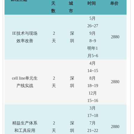
天
城
时间
单价
数
市
5月
26~27
IE技术与现场
2
深
9月
2880
效率改善
天
圳
8~9
明年1
月5~6
4月
14~15
cell line单元生
2
深
8月
2880
产线实战
天
圳
18~19
12月
15~16
3月
17~18
精益生产体系
2
深
7月
2880
和工具应用
天
圳
21~22